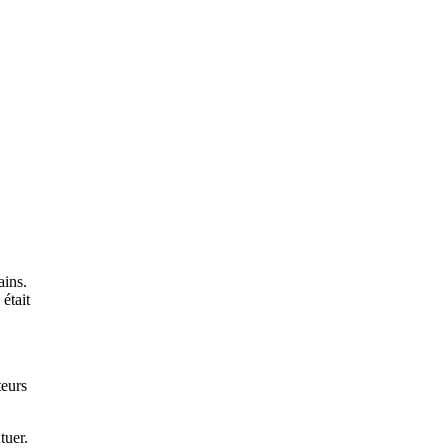
ains.
était
teurs
tuer.