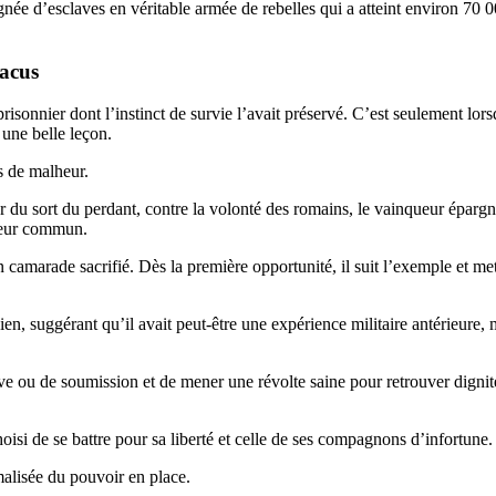
gnée d’esclaves en véritable armée de rebelles qui a atteint environ 70 
tacus
risonnier dont l’instinct de survie l’avait préservé. C’est seulement lor
 une belle leçon.
s de malheur.
er du sort du perdant, contre la volonté des romains, le vainqueur épargn
sseur commun.
n camarade sacrifié. Dès la première opportunité, il suit l’exemple et met
icien, suggérant qu’il avait peut-être une expérience militaire antérieure, 
ve ou de soumission et de mener une révolte saine pour retrouver dignit
hoisi de se battre pour sa liberté et celle de ses compagnons d’infortune.
rmalisée du pouvoir en place.