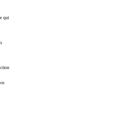
e qui
ns
ction
nos