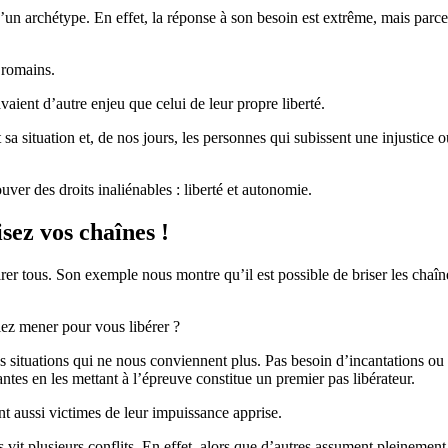
un archétype. En effet, la réponse à son besoin est extrême, mais parc
 romains.
vaient d’autre enjeu que celui de leur propre liberté.
nt sa situation et, de nos jours, les personnes qui subissent une injustice 
uver des droits inaliénables : liberté et autonomie.
isez vos chaînes !
rer tous. Son exemple nous montre qu’il est possible de briser les chaîn
siez mener pour vous libérer ?
s situations qui ne nous conviennent plus. Pas besoin d’incantations ou
tes en les mettant à l’épreuve constitue un premier pas libérateur.
nt aussi victimes de leur impuissance apprise.
vit plusieurs conflits. En effet, alors que d’autres assument pleinement