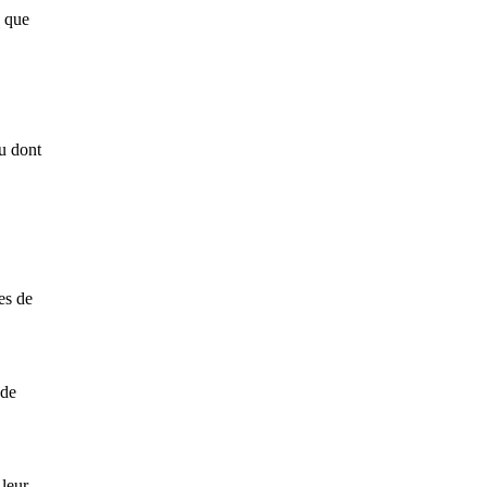
e que
ou dont
es de
 de
 leur