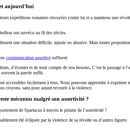
 et aujourd’hui
sieurs expéditions romaines envoyées contre lui et a maintenu une révolt
ellion ont survécu au fil des siècles.
issent une situation difficile, injuste ou abusive. Mais toutes proportio
 une
communication assertive
suffisent
s, d’écouter et de tenir compte de nos besoins. C’est le passage à l’a
souvent la parole suffit.
ont accessibles facilement à tous. Nous pouvons apprendre à exprimer 
ous croyons, sans pour autant recourir à la violence.
este méconnu malgré son assertivité ?
ortement de Spartacus à travers le prisme de l’assertivité ?
obablement été éclipsée par la violence de sa révolte ou d’autres figures