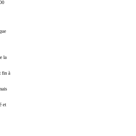
000
sque
e la
 fin à
mais
é et