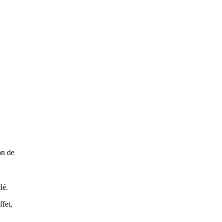
on de
lé.
ffet,