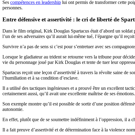
Ses
compétences en leadership
lui ont permis de transformer cette poi
personnes.
Entre défensive et assertivité : le cri de liberté de Spar
Dans le film original, Kirk Douglas Spartacus était d’abord un soldat p
l’un de ses adversaires qu’il aurait lui-même tué, l’épargne qu’il reçoit
Survivre n’a pas de sens si c’est pour s’entretuer avec ses compagnon
Lorsque le gladiateur au trident se retourne vers la tribune pour décid
vie du personnage joué par Kirk Douglas et tente de tuer leur oppre
Spartacus reçoit une leçon d’assertivité à travers la révolte saine de so
l’humiliation et à sa condition d’esclave.
Il a utilisé des tactiques ingénieuses et a prouvé être un excellent tact
certainement aussi, qu’il avait une excellente maîtrise de ses émotions.
Son exemple montre qu’il est possible de sortir d’une position défensi
autonomie.
En effet, plutôt que de se soumettre indéfiniment à l’oppression, il a c
Il a fait preuve d’assertivité et de détermination face à la violence no