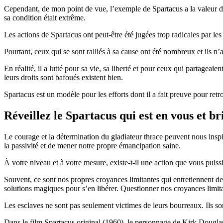
Cependant, de mon point de vue, l’exemple de Spartacus a la valeur d’
sa condition était extrême.
Les actions de Spartacus ont peut-être été jugées trop radicales par les
Pourtant, ceux qui se sont ralliés à sa cause ont été nombreux et ils n’a
En réalité, il a lutté pour sa vie, sa liberté et pour ceux qui partageaie
leurs droits sont bafoués existent bien.
Spartacus est un modèle pour les efforts dont il a fait preuve pour retro
Réveillez le Spartacus qui est en vous et br
Le courage et la détermination du gladiateur thrace peuvent nous inspi
la passivité et de mener notre propre émancipation saine.
À votre niveau et à votre mesure, existe-t-il une action que vous puis
Souvent, ce sont nos propres croyances limitantes qui entretiennent de
solutions magiques pour s’en libérer. Questionner nos croyances limitan
Les esclaves ne sont pas seulement victimes de leurs bourreaux. Ils so
Dans le film Spartacus original (1960), le personnage de Kirk Douglas 