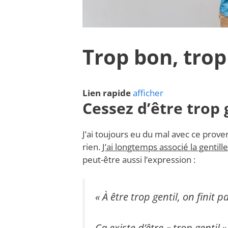
Trop bon, trop
Lien rapide
afficher
Cessez d’être trop 
J’ai toujours eu du mal avec ce prover
rien.
J’ai longtemps associé la gentill
peut-être aussi l’expression :
« À être trop gentil, on finit 
Ç
a existe d’être «
trop
gentil »