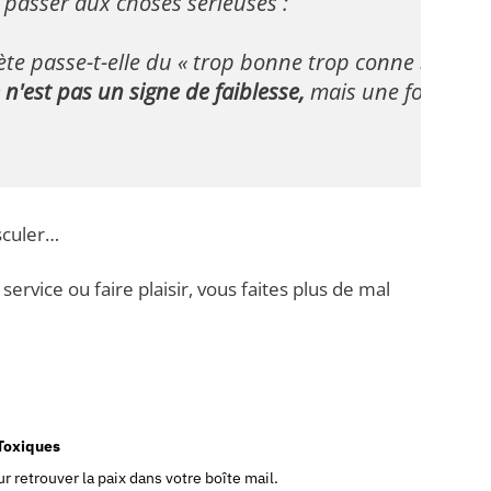
passer aux choses sérieuses :

 passe-t-elle du « trop bonne trop conne » à l'équ
e n'est pas un signe de faiblesse,
 mais une force à p
sculer…
ervice ou faire plaisir, vous faites plus de mal
-Toxiques
r retrouver la paix dans votre boîte mail.