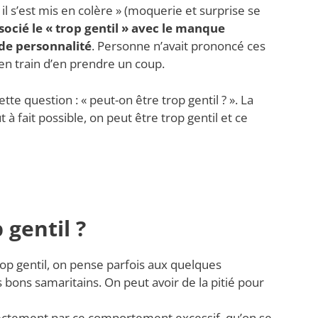
« il s’est mis en colère » (moquerie et surprise se
ssocié le « trop gentil » avec le manque
 de personnalité
. Personne n’avait prononcé ces
n train d’en prendre un coup.
ette question : « peut-on être trop gentil ? ». La
t à fait possible, on peut être trop gentil et ce
 gentil ?
rop gentil, on pense parfois aux quelques
 bons samaritains. On peut avoir de la pitié pour
rectement par ce comportement excessif
, qu’on se