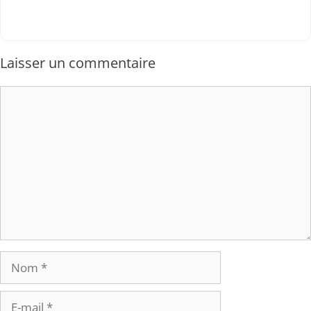
Laisser un commentaire
Commentaire
Nom
E-