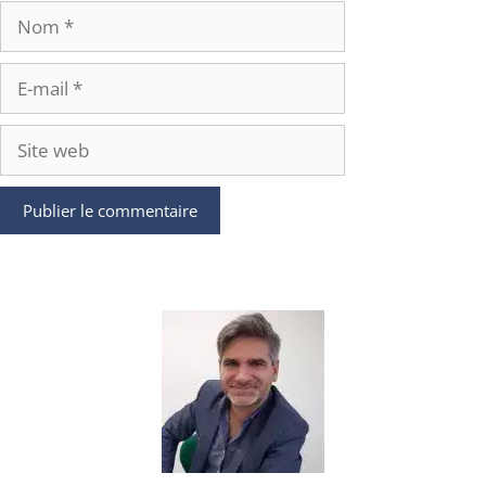
Nom
E-
mail
Site
web